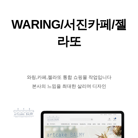
WARING/서진카페/젤
라또
와링,카페,젤라또 통합 쇼핑몰 작업입니다
본사의 느낌을 최대한 살리며 디자인